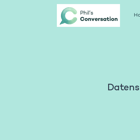
H
Datens